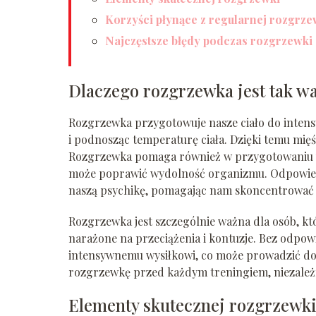
Korzyści płynące z regularnej rozgrze
Najczęstsze błędy podczas rozgrzewki
Dlaczego rozgrzewka jest tak w
Rozgrzewka przygotowuje nasze ciało do intens
i podnosząc temperaturę ciała. Dzięki temu mięśn
Rozgrzewka pomaga również w przygotowaniu u
może poprawić wydolność organizmu. Odpowied
naszą psychikę, pomagając nam skoncentrować si
Rozgrzewka jest szczególnie ważna dla osób, któ
narażone na przeciążenia i kontuzje. Bez odpow
intensywnemu wysiłkowi, co może prowadzić do u
rozgrzewkę przed każdym treningiem, niezależn
Elementy skutecznej rozgrzewk