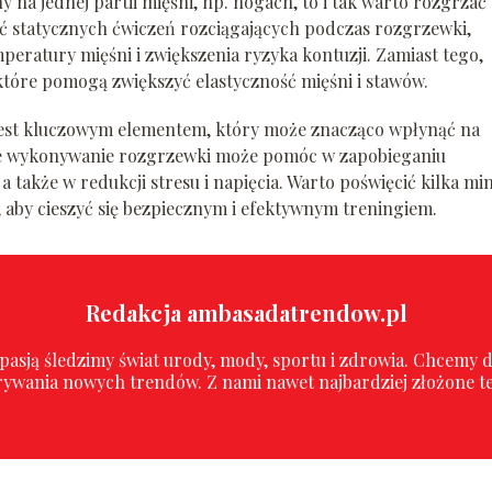
 na jednej partii mięśni, np. nogach, to i tak warto rozgrzać 
kać statycznych ćwiczeń rozciągających podczas rozgrzewki,
ratury mięśni i zwiększenia ryzyka kontuzji. Zamiast tego,
 które pomogą zwiększyć elastyczność mięśni i stawów.
est kluczowym elementem, który może znacząco wpłynąć na
ne wykonywanie rozgrzewki może pomóc w zapobieganiu
 także w redukcji stresu i napięcia. Warto poświęcić kilka mi
 aby cieszyć się bezpiecznym i efektywnym treningiem.
Redakcja ambasadatrendow.pl
asją śledzimy świat urody, mody, sportu i zdrowia. Chcemy dz
dkrywania nowych trendów. Z nami nawet najbardziej złożone te