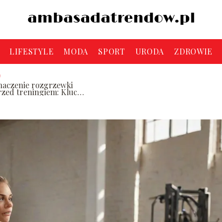
LIFESTYLE
MODA
SPORT
URODA
ZDROWIE
naczenie rozgrzewki
rzed treningiem: Klucz
o unikania kontuzji