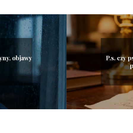
zyny, objawy
P.s. czy 
p