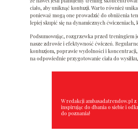
że nawet jeśli planujemy trening skoncentrowany
ciało, aby uniknąć kontuzji. Warto również uni
ponieważ mogą one prowadzić do obniżenia tempe
lepiej skupić się na dynamicznych ćwiczeniach,
Podsumowując, rozgrzewka przed treningiem j
nasze zdrowie i efektywność ćwiczeń. Regular
kontuzjom, poprawie wydolności i koncentracji, a
na odpowiednie przygotowanie ciała do wysiłku,
W redakcji ambasadatrendow.pl z p
inspirując do dbania o siebie i o
do poznania!