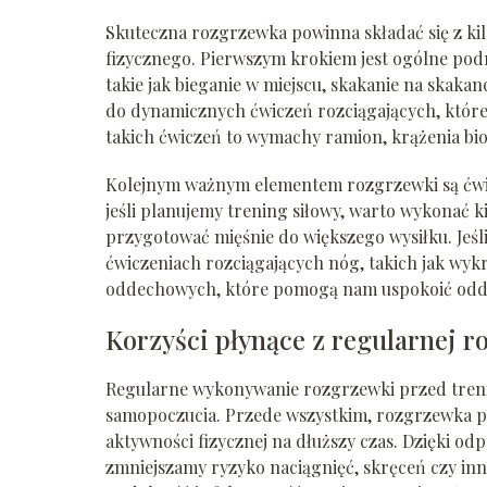
Skuteczna rozgrzewka powinna składać się z kil
fizycznego. Pierwszym krokiem jest ogólne podn
takie jak bieganie w miejscu, skakanie na skaka
do dynamicznych ćwiczeń rozciągających, które
takich ćwiczeń to wymachy ramion, krążenia bio
Kolejnym ważnym elementem rozgrzewki są ćwicz
jeśli planujemy trening siłowy, warto wykonać k
przygotować mięśnie do większego wysiłku. Jeśl
ćwiczeniach rozciągających nóg, takich jak wyk
oddechowych, które pomogą nam uspokoić oddec
Korzyści płynące z regularnej 
Regularne wykonywanie rozgrzewki przed trenin
samopoczucia. Przede wszystkim, rozgrzewka p
aktywności fizycznej na dłuższy czas. Dzięki o
zmniejszamy ryzyko naciągnięć, skręceń czy i