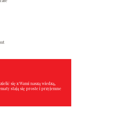
całe
nut
ielić się z Wami naszą wiedzą,
maty stają się proste i przyjemne