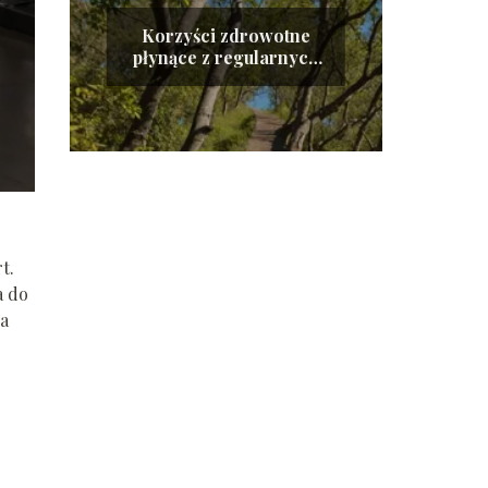
Korzyści zdrowotne
płynące z regularnych
treningów
t.
a do
na