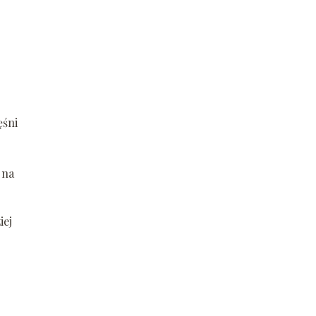
ęśni
 na
iej