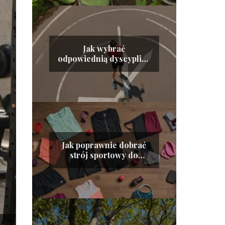
Jak wybrać
odpowiednią dyscyplinę
sportową dla siebie
Jak poprawnie dobrać
strój sportowy do
różnych dyscyplin?