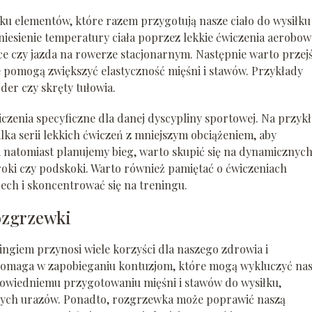
ku elementów, które razem przygotują nasze ciało do wysiłku
iesienie temperatury ciała poprzez lekkie ćwiczenia aerobow
nce czy jazda na rowerze stacjonarnym. Następnie warto przej
 pomogą zwiększyć elastyczność mięśni i stawów. Przykłady
der czy skręty tułowia.
enia specyficzne dla danej dyscypliny sportowej. Na przykł
ilka serii lekkich ćwiczeń z mniejszym obciążeniem, aby
i natomiast planujemy bieg, warto skupić się na dynamicznyc
roki czy podskoki. Warto również pamiętać o ćwiczeniach
h i skoncentrować się na treningu.
rozgrzewki
giem przynosi wiele korzyści dla naszego zdrowia i
omaga w zapobieganiu kontuzjom, które mogą wykluczyć nas
dpowiedniemu przygotowaniu mięśni i stawów do wysiłku,
nnych urazów. Ponadto, rozgrzewka może poprawić naszą