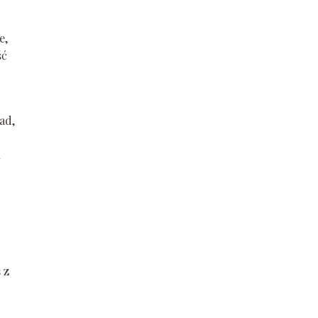
e,
ść
ad,
h
 z