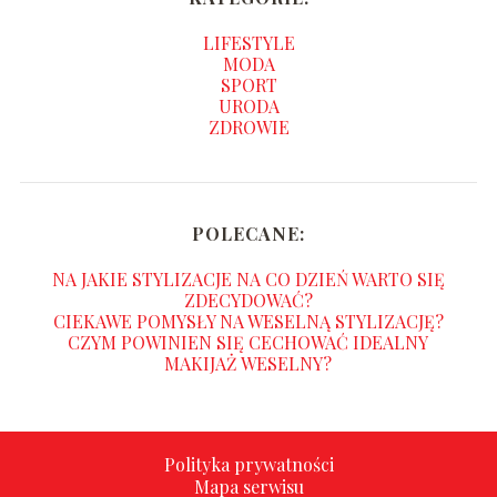
LIFESTYLE
MODA
SPORT
URODA
ZDROWIE
POLECANE:
NA JAKIE STYLIZACJE NA CO DZIEŃ WARTO SIĘ
ZDECYDOWAĆ?
CIEKAWE POMYSŁY NA WESELNĄ STYLIZACJĘ?
CZYM POWINIEN SIĘ CECHOWAĆ IDEALNY
MAKIJAŻ WESELNY?
Polityka prywatności
Mapa serwisu