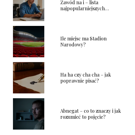
Zawód na i – lista
najpopularniejszych
profesji
Ile miejsc ma Stadion
Narodowy?
Ha ha czy cha cha – jak
poprawnie pisać?
Abnegat – co to znaczy i jak
rozumieć to pojęcie?