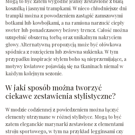
Mogą to być zatem wygodne jeansy zestawione z białą
koszulką i jasnymi trampkami. W nieco chłodniejsze dni
trampki można z powodzeniem zastąpić zamszowymi
botkami lub kowbojkami, a na ramiona narzucić ciepły
sweter lub ponadczasowy beżowy trencz. Całość można
uzupełnić obszerną torbą oraz unikalnym nakryciem
głowy. Alternatywną propozycją może być ołówkowa
spódnica z rozcięciem lub zwiewna sukienka. W tym
przypadku inspiracje stylem boho są nieprzemijające, a
motywy kwiatowe pojawiają się na tkaninach niemal w
każdym kolejnym sezonie.
W jaki sposób można tworzyć
ciekawe zestawienia stylistyczne?
W modzie codziennej z powiedzeniem można łączyć
elementy utrzymane w różnej stylistyce. Mogą to być
zatem eleganckie marynarki zestawione z elementami
stroju sportowego, w tym na przykład legginsami czy