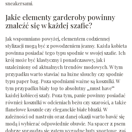
sneakersami.
Jakie elementy garderoby powinny
znaleźć się w każdej szafie?
Jak wspomniano powyżej, elementem codziennej
stylizacji mogą być z powodzeniem jeansy. Każda kobieta
powinna posiadać tego typu spodnie w swojej szafie. Ich
krój może być klastyczny i ponadczasowy, jak i
uzależniony od aktualnych trendów modowych. W tym
przypadku warto stawiać na luźne slouchy czy spodnie
typu paper bag. Poza spodniami ważne są koszulki. W
tym przypadku biały top to absolutny „must have”
każdej kobiecej szafy. Poza tym, panie powinny posiadać
również koszulki w odcieniach beżu czy szarości, a także
flanelowe koszule czy eleganckie białe bluzki. W
zależności od nastroju oraz danej okazji warto bawić się
modą i wybierać odpowiednie obuwie. Na spacer z psem
dobrze sprawdzą się zatem wygodne buty sportowe, zaś