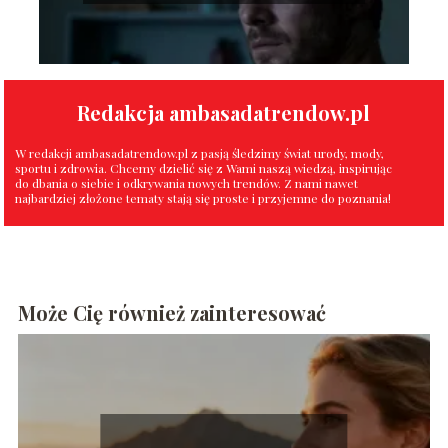
Redakcja ambasadatrendow.pl
W redakcji ambasadatrendow.pl z pasją śledzimy świat urody, mody,
sportu i zdrowia. Chcemy dzielić się z Wami naszą wiedzą, inspirując
do dbania o siebie i odkrywania nowych trendów. Z nami nawet
najbardziej złożone tematy stają się proste i przyjemne do poznania!
Może Cię również zainteresować