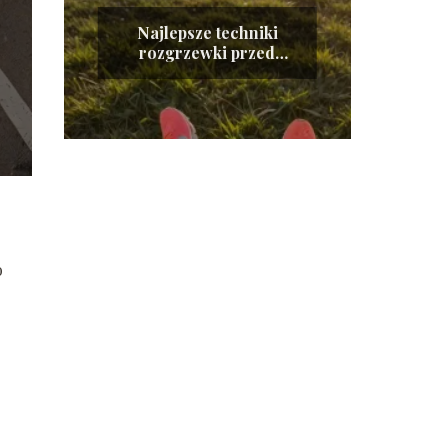
Najlepsze techniki
rozgrzewki przed
treningiem sportowym
o