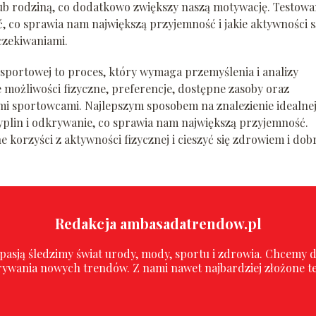
lub rodziną, co dodatkowo zwiększy naszą motywację. Testowa
, co sprawia nam największą przyjemność i jakie aktywności s
czekiwaniami.
portowej to proces, który wymaga przemyślenia i analizy
 możliwości fizyczne, preferencje, dostępne zasoby oraz
ymi sportowcami. Najlepszym sposobem na znalezienie idealne
yplin i odkrywanie, co sprawia nam największą przyjemność.
korzyści z aktywności fizycznej i cieszyć się zdrowiem i dob
Redakcja ambasadatrendow.pl
asją śledzimy świat urody, mody, sportu i zdrowia. Chcemy dz
dkrywania nowych trendów. Z nami nawet najbardziej złożone te