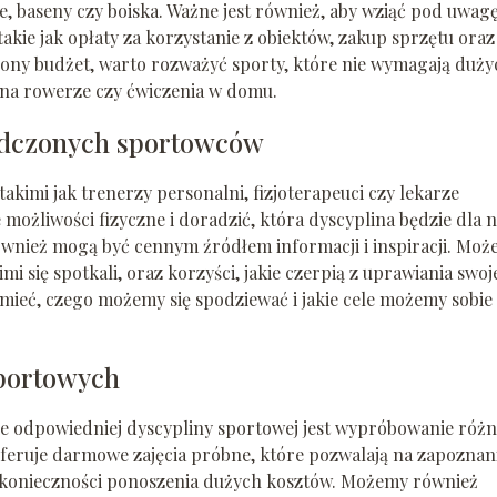
ie, baseny czy boiska. Ważne jest również, aby wziąć pod uwag
kie jak opłaty za korzystanie z obiektów, zakup sprzętu oraz
zony budżet, warto rozważyć sporty, które nie wymagają duży
a na rowerze czy ćwiczenia w domu.
iadczonych sportowców
takimi jak trenerzy personalni, fizjoterapeuci czy lekarze
ożliwości fizyczne i doradzić, która dyscyplina będzie dla n
wnież mogą być cennym źródłem informacji i inspiracji. Mo
mi się spotkali, oraz korzyści, jakie czerpią z uprawiania swo
umieć, czego możemy się spodziewać i jakie cele możemy sobie
sportowych
ie odpowiedniej dyscypliny sportowej jest wypróbowanie róż
oferuje darmowe zajęcia próbne, które pozwalają na zapoznan
z konieczności ponoszenia dużych kosztów. Możemy również