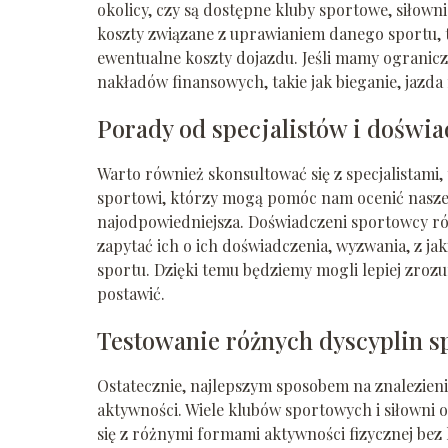
okolicy, czy są dostępne kluby sportowe, siłown
koszty związane z uprawianiem danego sportu, ta
ewentualne koszty dojazdu. Jeśli mamy ogranic
nakładów finansowych, takie jak bieganie, jazd
Porady od specjalistów i dośw
Warto również skonsultować się z specjalistami, 
sportowi, którzy mogą pomóc nam ocenić nasze m
najodpowiedniejsza. Doświadczeni sportowcy ró
zapytać ich o ich doświadczenia, wyzwania, z jaki
sportu. Dzięki temu będziemy mogli lepiej zroz
postawić.
Testowanie różnych dyscyplin 
Ostatecznie, najlepszym sposobem na znalezien
aktywności. Wiele klubów sportowych i siłowni 
się z różnymi formami aktywności fizycznej be