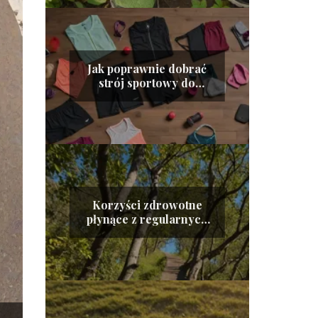
Jak poprawnie dobrać
strój sportowy do
różnych dyscyplin?
Korzyści zdrowotne
płynące z regularnych
treningów