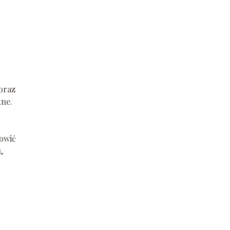
oraz
tne.
owić
,