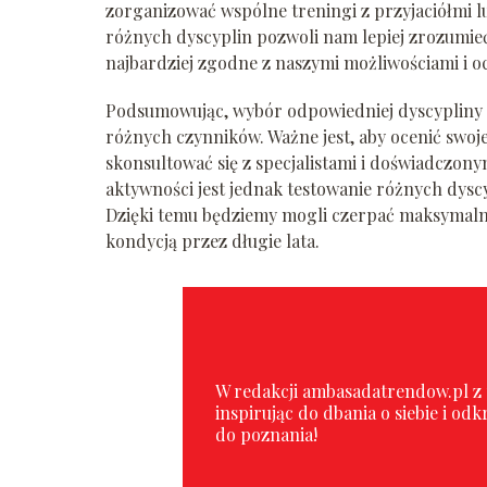
zorganizować wspólne treningi z przyjaciółmi 
różnych dyscyplin pozwoli nam lepiej zrozumieć
najbardziej zgodne z naszymi możliwościami i o
Podsumowując, wybór odpowiedniej dyscypliny s
różnych czynników. Ważne jest, aby ocenić swoje
skonsultować się z specjalistami i doświadczon
aktywności jest jednak testowanie różnych dysc
Dzięki temu będziemy mogli czerpać maksymalne 
kondycją przez długie lata.
W redakcji ambasadatrendow.pl z p
inspirując do dbania o siebie i o
do poznania!