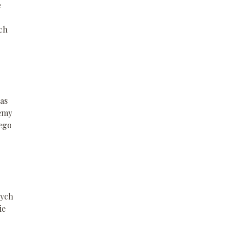
ę
ch
as
żemy
jego
nych
ie