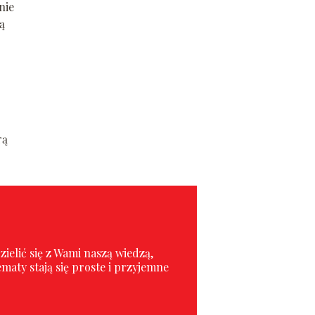
nie
ą
j
rą
ielić się z Wami naszą wiedzą,
maty stają się proste i przyjemne