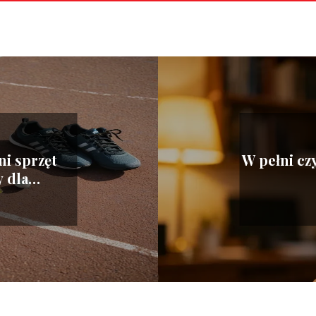
i sprzęt
W pełni cz
 dla
ch