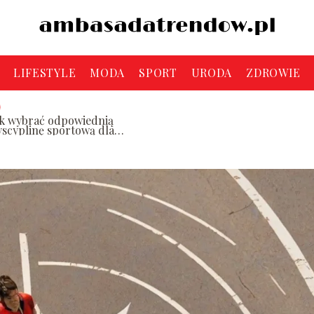
LIFESTYLE
MODA
SPORT
URODA
ZDROWIE
ak wybrać odpowiednią
yscyplinę sportową dla
ebie