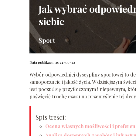
Jak wybrać odpowiedn
siebie
Sport
Data publikacji: 2024-07-22
Wybór odpowiedniej dyscypliny sportowej to de
samopoczucie i jakość życia. W dzisiejszym świec
jest poczuć się przytłoczonym i niepewnym, któr
poświęcić trochę czasu na przemyślenie tej decyz
Spis treści:
Ocena własnych możliwości i preferen
Analiza dostępnych zasobów i infrastr