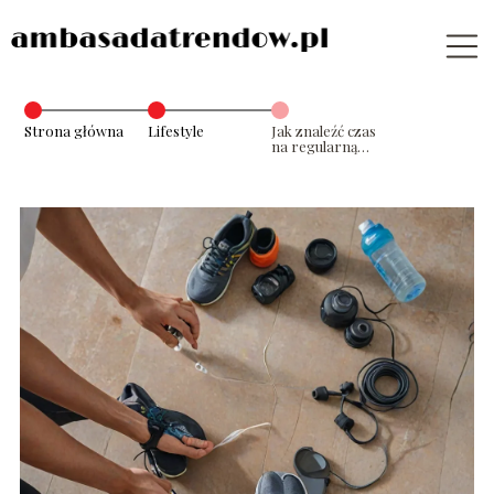
Strona główna
Lifestyle
Jak znaleźć czas
na regularną
aktywność
fizyczną