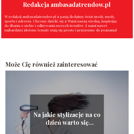
Redakcja ambasadatrendow.pl
W redakcji ambasadatrendow.pl z pasją śledzimy świat urody, mody,
sportu i zdrowia. Chcemy dzielić się z Wami naszą wiedzą, inspirując
do dbania o siebie i odkrywania nowych trendów. Z nami nawet
najbardziej złożone tematy stają się proste i przyjemne do poznania!
Może Cię również zainteresować
Na jakie stylizacje na co
dzień warto się
zdecydować?