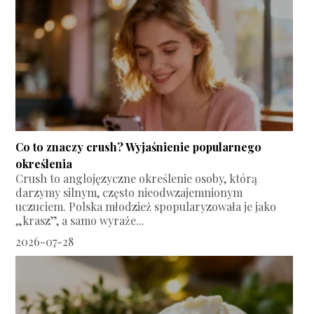
Co to znaczy crush? Wyjaśnienie popularnego
określenia
Crush to anglojęzyczne określenie osoby, którą
darzymy silnym, często nieodwzajemnionym
uczuciem. Polska młodzież spopularyzowała je jako
„krasz”, a samo wyraże...
2026-07-28