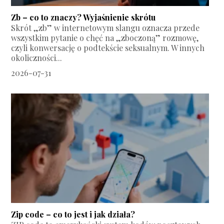
Zb – co to znaczy? Wyjaśnienie skrótu
Skrót „zb” w internetowym slangu oznacza przede
wszystkim pytanie o chęć na „zboczoną” rozmowę,
czyli konwersację o podtekście seksualnym. W innych
okoliczności...
2026-07-31
Zip code – co to jest i jak działa?